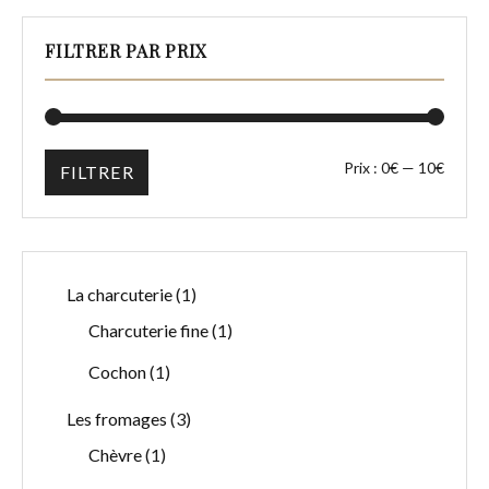
FILTRER PAR PRIX
Prix :
0€
—
10€
FILTRER
1
La charcuterie
1
produit
1
Charcuterie fine
1
produit
1
Cochon
1
produit
3
Les fromages
3
produits
1
Chèvre
1
produit